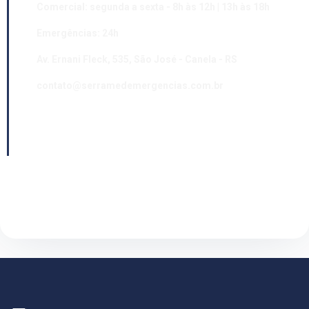
Comercial: segunda a sexta - 8h às 12h | 13h às 18h
Emergências: 24h
Av. Ernani Fleck, 535, São José - Canela - RS
contato@serramedemergencias.com.br
Whatsapp