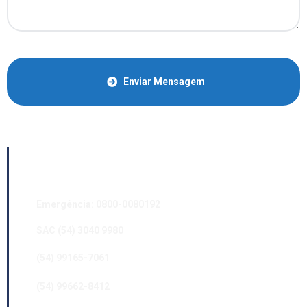
Enviar Mensagem
Contatos
Emergência: 0800-0080192
SAC (54) 3040 9980
(54) 99165-7061
(54) 99662-8412