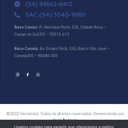
(54) 99662-8412
SAC (54) 3040-9980
Base Caxias:
R. Henrique Rech, 536, Cidade Nova –
Caxias do Sul/RS – 95012-613
Base Canela:
Av. Ernani Fleck, 535, Bairro São José –
Canela/RS – 95680-000
©2022 Serramed. Todos os direitos reservados. Desenvolvido por
Hugs Agência.
Usamos cookies para garantir que oferecemos a melhor